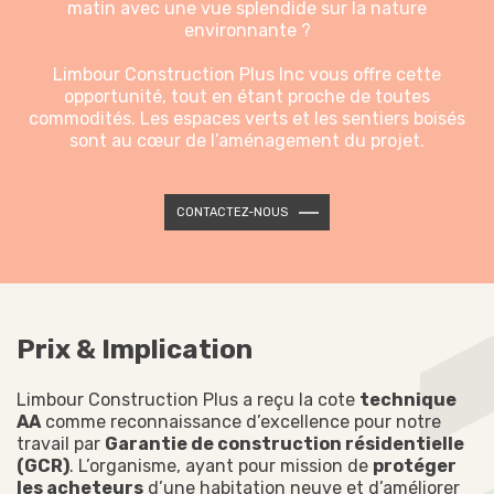
matin avec une vue splendide sur la nature
environnante ?
Limbour Construction Plus Inc vous offre cette
opportunité, tout en étant proche de toutes
commodités. Les espaces verts et les sentiers boisés
sont au cœur de l’aménagement du projet.
CONTACTEZ-NOUS
Prix & Implication
Limbour Construction Plus a reçu la cote
technique
AA
comme reconnaissance d’excellence pour notre
travail par
Garantie de construction résidentielle
(GCR)
. L’organisme, ayant pour mission de
protéger
les acheteurs
d’une habitation neuve et d’améliorer